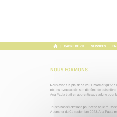
Panneau de gestion des cookies
CADRE DE VIE
SERVICES
EN
NOUS FORMONS
Nous avons le plaisir de vous informer qu’Ana
obtenu avec succès son diplôme de cuisinière, 
Ana Paula était en apprentissage adulte pour l
Toutes nos félicitations pour cette belle réussite
A compter du 01 septembre 2023, Ana Paula est