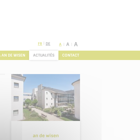
A
FR
DE
A
A
À AN DE WISEN
ACTUALITÉS
CONTACT
an de wisen