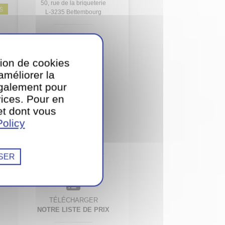
50, rue de la briqueterie
S
L-3235 Bettembourg
T.
51 77 11 1
tion de cookies
’améliorer la
également pour
CONTACTEZ-NOUS
PAR E-MAIL
ices. Pour en
et dont vous
olicy
TÉLÉCHARGER
NOTRE BROCHURE
SER
TÉLÉCHARGER
NOTRE LISTE DE PRIX