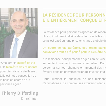
LA RÉSIDENCE POUR PERSONN
ÉTÉ ENTIÈREMENT CONÇUE ET 
La résidence pour personnes âgées an de wisen
plus qui ont besoin d’aide dans leurs activités q
soins est basé sur une prise en charge globale d
Un cadre de vie agréable, des repas sain
conviviale : tout a été pensé pour le bien-être 
A la résidence pour personnes âgées an de wise
"Améliorer la
qualité de vie
se sentent vraiment comme chez elles. Dans 
et le
bien-être des résidents
personnaliser leur chambre en amenant des meu
pour bien vivre la vieillesse ;
évoluer dans un univers familier qui favorise leur
telle est notre conception de
Pour illuminer le quotidien de nos résiden
la prise en charge de la
d’animations et de nombreuses excursions dans tou
personne âgée."
Thierry Differding
Directeur