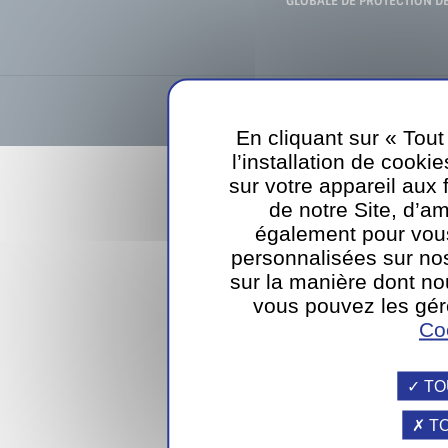
GLOBALE DE PROTECTION D
Sodexo Luxembourg SA
39, rue d
En cliquant sur « Tou
webdesign
l’installation de cookie
sur votre appareil aux 
de notre Site, d’am
également pour vou
personnalisées sur nos
sur la manière dont nou
vous pouvez les gér
Co
TO
TO