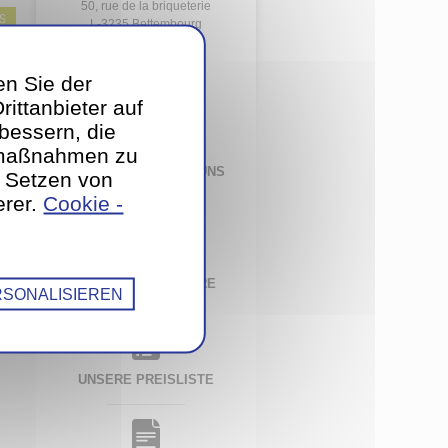
50, rue de la briqueterie
S
L-3235 Bettembourg
T.
51 77 11 1
en Sie der
ittanbieter auf
bessern, die
gmaßnahmen zu
KONTAKTIEREN SIE UNS
s Setzen von
PER E-MAIL
erer.
Cookie -
UNSERE BROSCHÜRE
SONALISIEREN
UNSERE PREISLISTE