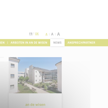
A
FR
DE
A
A
NEN
ARBEITEN IN AN DE WISEN
NEWS
ANSPRECHPARTNER
an de wisen