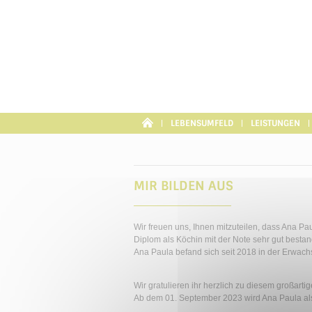
Cookie-Einstellungen
LEBENSUMFELD
LEISTUNGEN
MIR BILDEN AUS
Wir freuen uns, Ihnen mitzuteilen, dass Ana Pa
Diplom als Köchin mit der Note sehr gut bestan
Ana Paula befand sich seit 2018 in der Erwach
Wir gratulieren ihr herzlich zu diesem großartig
Ab dem 01. September 2023 wird Ana Paula als