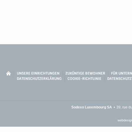
UNSERE EINRICHTUNGEN
ZUKÜNTIGE BEWOHNER
FÜR UNTER
DATENSCHUTZERKLÄRUNG
COOKIE-RICHTLINIE
DATENSCHUTZ
Sodexo Luxembourg SA
39, rue d
webdesign