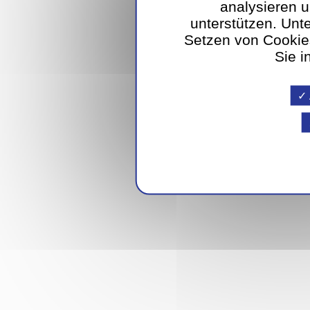
analysieren 
unterstützen. Unt
Setzen von Cookies
Sie i