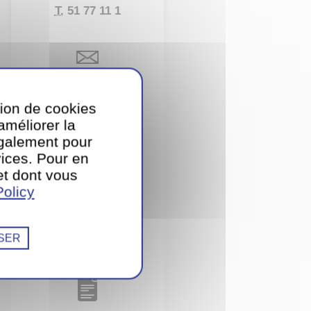
T.
51 77 11 1
CONTACTEZ-NOUS
PAR E-MAIL
tion de cookies
’améliorer la
également pour
TÉLÉCHARGER
ices. Pour en
NOTRE BROCHURE
et dont vous
olicy
TÉLÉCHARGER
SER
NOTRE LISTE DE PRIX