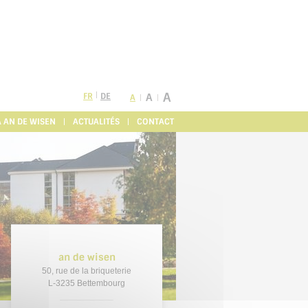
A
FR
DE
A
A
À AN DE WISEN
ACTUALITÉS
CONTACT
an de wisen
50, rue de la briqueterie
L-3235 Bettembourg