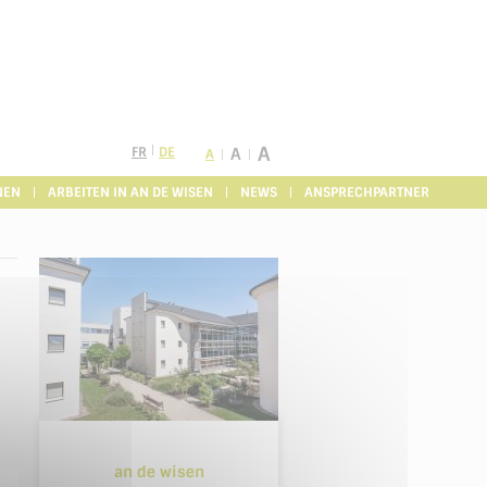
A
FR
DE
A
A
NEN
ARBEITEN IN AN DE WISEN
NEWS
ANSPRECHPARTNER
an de wisen