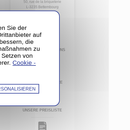
50, rue de la briqueterie
L-3235 Bettembourg
T.
51 77 11 1
en Sie der
ittanbieter auf
bessern, die
gmaßnahmen zu
KONTAKTIEREN SIE UNS
s Setzen von
PER E-MAIL
erer.
Cookie -
UNSERE BROSCHÜRE
SONALISIEREN
UNSERE PREISLISTE